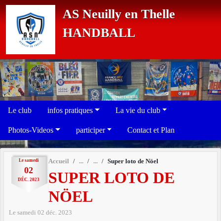
Panneau de gestion des cookies
AS Neuilly en Thelle
HANDBALL
Le club
infos pratiques
La vie du club
Photos-Videos
participer
Contact et Plan
Le
samedi
Accueil
Super loto de Nöel
02
SUPER LOTO DE
DÉC.
2023
NÖEL
Le
samedi
02
déc.
2023