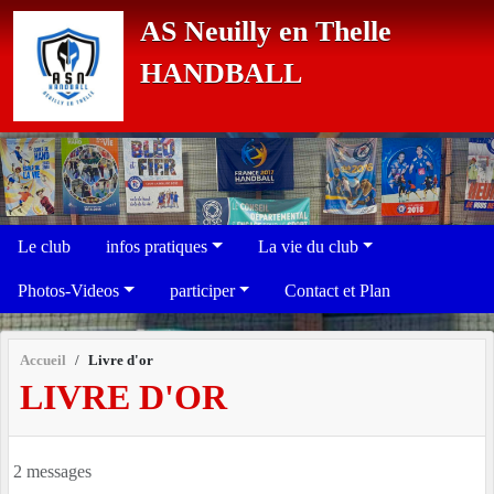
Panneau de gestion des cookies
AS Neuilly en Thelle
HANDBALL
Le club
infos pratiques
La vie du club
Photos-Videos
participer
Contact et Plan
Accueil
Livre d'or
LIVRE D'OR
2 messages