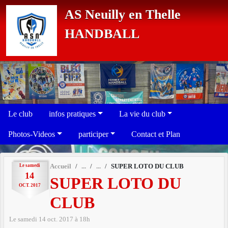
Panneau de gestion des cookies
AS Neuilly en Thelle
HANDBALL
Le club
infos pratiques
La vie du club
Photos-Videos
participer
Contact et Plan
Le
samedi
Accueil
SUPER LOTO DU CLUB
14
SUPER LOTO DU
OCT.
2017
CLUB
Le
samedi
14
oct.
2017
à 18h