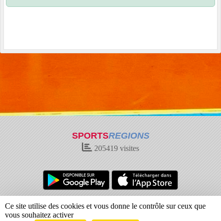
SPORTS
REGIONS
205419
visites
Charte cookies
Gestion des cookies
Ce site utilise des cookies et vous donne le contrôle sur ceux que
Informations légales
Signaler un contenu inapproprié
vous souhaitez activer