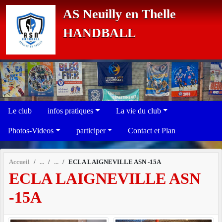
Panneau de gestion des cookies
AS Neuilly en Thelle
HANDBALL
Le club
infos pratiques
La vie du club
Photos-Videos
participer
Contact et Plan
Accueil
ECLA LAIGNEVILLE ASN -15A
ECLA LAIGNEVILLE ASN
-15A