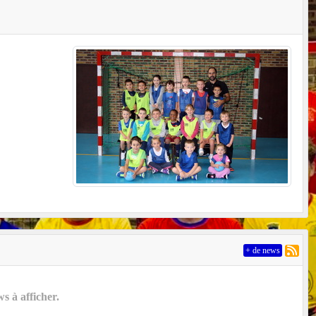
+ de news
 à afficher.