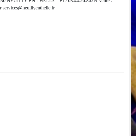
530 NEUILLY EN THELLE TEL/ 03.44.26.86.69 Maire :
rvices@neuillyenthelle.fr