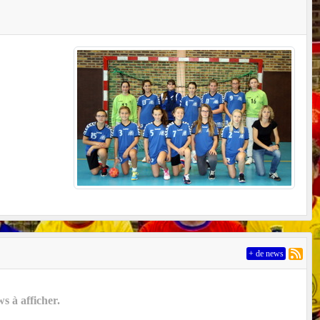
+ de news
 à afficher.